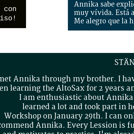
Annika sabe expli
 con
muy vívida. Está a
iso!
Me alegro que la 
STÄ
 met Annika through my brother. I ha
en learning the AltoSax for 2 years a
I am enthusiastic about Annika.
learned a lot and took part in h
Workshop on January 29th. I can on
commend Annika. Every Lession is f