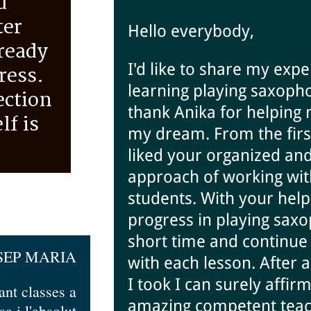
d
ter
Hello everybody,
lready
I'd like to share my expe
ress.
learning playing saxoph
ection
thank Anika for helping m
lf is
my dream. From the first
liked your organized an
approach of working wit
students. With your hel
progress in playing saxo
short time and continue
SEP MARIA
with each lesson. After a
I took I can surely affir
ant classes a
amazing competent teac
sa i l'absolut