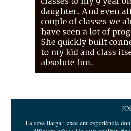
classes to my 9 year ol
daughter. And even af
couple of classes we a
have seen a lot of prog
She quickly built conn
to my kid and class itse
absolute fun.
JO
La seva llarga i excelent experiència don
diferents països i la seva qualitat, fine