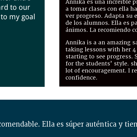
Annika es una increíble 
rd to our
a tomar clases con ella h
 to my goal
ver progreso. Adapta su e
de los alumnos. Ella es p
ánimos. La recomiendo co
Annika is a an amazing s
taking lessons with her 
starting to see progress. 
for the students’ style. s
lot of encouragement. I 
confidence.
omendable. Ella es súper auténtica y ti