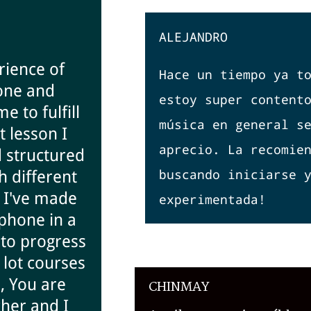
ALEJANDRO
rience of
Hace un tiempo ya t
one and
estoy super content
e to fulfill
música en general s
 lesson I
aprecio. La recomie
d structured
buscando iniciarse 
h different
p I've made
experimentada!
phone in a
 to progress
 lot courses
m, You are
CHINMAY
her and I