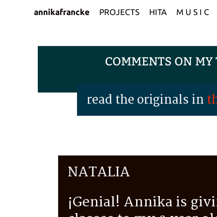
annikafrancke
PROJECTS
HITA
M U S I C
COMMENTS ON MY T
read the originals in
t
NATALIA
¡Genial! Annika is giv