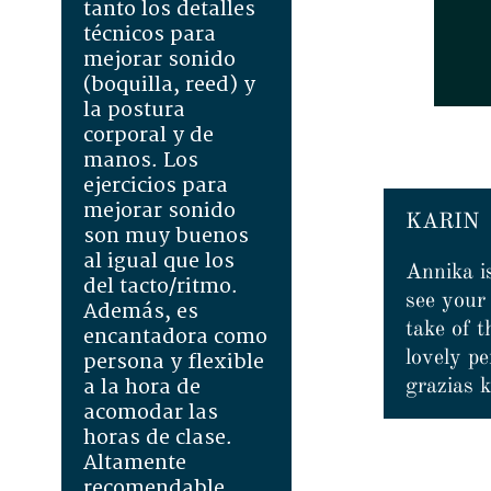
tanto los detalles
técnicos para
mejorar sonido
(boquilla, reed) y
la postura
corporal y de
manos. Los
ejercicios para
mejorar sonido
KARIN
son muy buenos
al igual que los
Annika i
del tacto/ritmo.
see your 
Además, es
take of 
encantadora como
lovely p
persona y flexible
grazias k
a la hora de
acomodar las
horas de clase.
Altamente
recomendable.