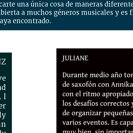
carte una única cosa de maneras diferent
bierta a muchos géneros musicales y es f
haya encontrado.
JULIANE
NZ
Durante medio año to
ve
de saxofón con Annika.
nd
con el ritmo apropiad
 I
los desafíos correctos 
er
de organizar pequeñas
ly
varios eventos. Es cap
un
muy bien, sin importar