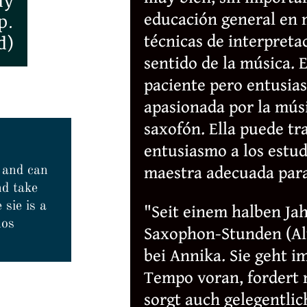
dy
educación general en 
p.
técnicas de interpreta
d)
sentido de la música. 
paciente pero entusias
apasionada por la músi
saxofón. Ella puede tr
entusiasmo a los estud
 and can
maestra adecuada para
nd take
sie is a
"Seit einem halben Jah
hos
Saxophon-Stunden (Al
bei Annika. Sie geht i
Tempo voran, fordert
sorgt auch gelegentlic