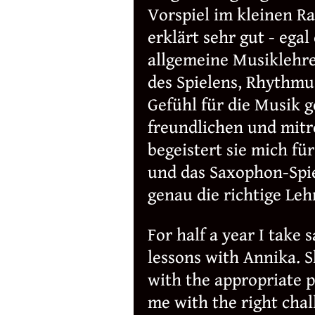
Vorspiel im kleinen R
erklärt sehr gut - egal
allgemeine Musiklehre
des Spielens, Rhythmu
Gefühl für die Musik g
freundlichen und mitr
begeistert sie mich fü
und das Saxophon-Spie
genau die richtige Leh
For half a year I take
lessons with Annika. 
with the appropriate p
me with the right cha