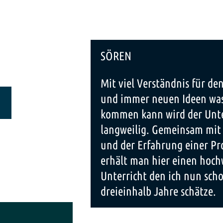
SÖREN
Mit viel Verständnis für den
und immer neuen Ideen was
kommen kann wird der Unte
langweilig. Gemeinsam mit
und der Erfahrung einer Pr
erhält man hier einen hoch
Unterricht den ich nun sch
dreieinhalb Jahre schätze.