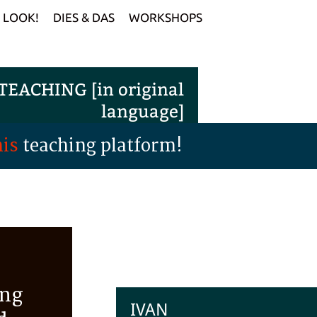
LOOK!
DIES & DAS
WORKSHOPS
EACHING [in original
language]
his
teaching platform!
ing
IVAN